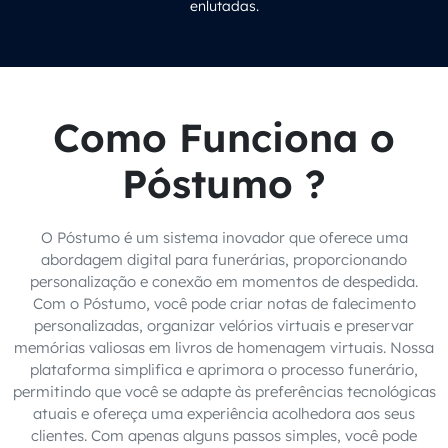
enlutadas.
Como Funciona o
Póstumo ?
O Póstumo é um sistema inovador que oferece uma
abordagem digital para funerárias, proporcionando
personalização e conexão em momentos de despedida.
Com o Póstumo, você pode criar notas de falecimento
personalizadas, organizar velórios virtuais e preservar
memórias valiosas em livros de homenagem virtuais. Nossa
plataforma simplifica e aprimora o processo funerário,
permitindo que você se adapte às preferências tecnológicas
atuais e ofereça uma experiência acolhedora aos seus
clientes. Com apenas alguns passos simples, você pode